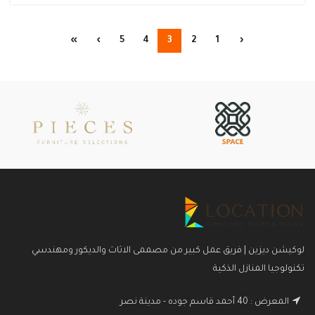
»
›
5
4
3
2
1
‹
لوكيشن ديزين | فريق عمل كبير من مصممى الاثاث والديكور ومهندسي
تكنولوجيا المنازل الذكية
المعرض : 40 أحمد قاسم جوده - مدينة نصر