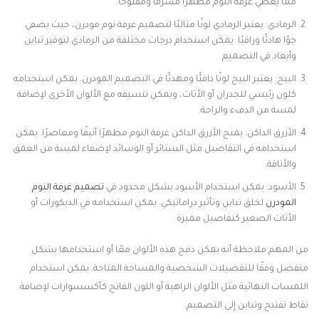
مما يعطي غرفة النوم مظهرًا مشرقًا ومفتوحًا.
الرمادي: يعتبر الرمادي لونًا مثاليًا لتصميم غرفة نوم مودرن، حيث يضفي
جوًا هادئًا وراقيًا. يمكن استخدام درجات مختلفة من الرمادي لتوفير تباين
وأبعاد في التصميم.
البيج: يعتبر البيج لونًا دافئًا ومهدئًا في التصميم المودرن. يمكن استخدامه
كلون رئيسي للجدران أو الأثاث، ويمكن تنسيقه مع الألوان الأخرى لإضافة
لمسة من الدفء والراحة.
الأزرق الداكن: يمنح الأزرق الداكن غرفة النوم مظهرًا أنيقًا ومعاصرًا. يمكن
استخدامه في التفاصيل مثل الستائر أو الوسائد لإضفاء لمسة من العمق
والأناقة.
الأسود: يمكن استخدام الأسود بشكل محدود في
تصميم غرفة النوم
المودرن
لخلق تباين وتأثير دراماتيكي. يمكن استخدامه في الديكورات أو
الأثاث الصغير كتفاصيل مميزة.
من المهم ملاحظة أنه يمكن دمج هذه الألوان معًا أو استخدامها بشكل
منفصل وفقًا للتفضيلات الشخصية والمساحة المتاحة. يمكن استخدام
اللمسات النهائية مثل الألوان الزاهية أو اللون الفاتح كأكسسوارات لإضافة
نقاط تفتيح وتباين إلى التصميم.