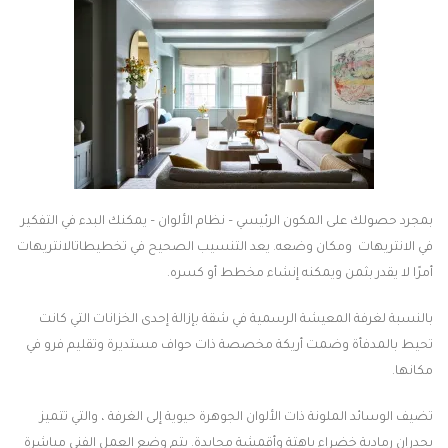
بمجرد حصولك على المكون الرئيسي – نظام الألوان – يمكنك البدء في التفكير
في الانتريهات ومكان وضعه. يعد التنسيب الصحيح في تخطيطاتالانتريهات
أمرًا لا يقدر بثمن ويمكنه إنشاء مخطط أو كسره.
بالنسبة لغرفة المعيشة الرسمية في شقة بإزالة إحدى الخزانات التي كانت
تحيط بالمدفأة وضمت أريكة مخصصة ذات حواف مستديرة وتقليم فرو في
مكانها.
تضيف الوسائد الملونة ذات الألوان الجوهرة حيوية إلى الغرفة ، والتي تتميز
بجدران رمادية خضراء باهتة وأقمشة محايدة. يتم وضع العمل الفني مباشرة