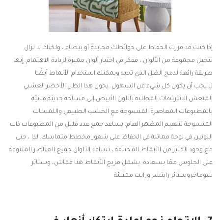
إذا كنت قد قررت الحفاظ على حوائطك محايدة أو بيضاء ، ولكنك لا تزال
تتخيل مجموعة من الألوان ، ففكر في اختيار ألوان مميزة لزيادة الاهتمام. إنها
طريقة رائعة لدمج الظل الذي تحبه ويمكنك استخدام الأنماط أيضًا
لا يجب أن يكون كل شيء عن السهول. يحول هذا الظل الأخضر العشبي
المنعش الانتريهات المطلية باللون الأبيض إلى مساحة حديثة مليئة
بالمطبوعات المعاصرة المنسوجة مع الخشب الطبيعي واللمسات
المنسوجة لتنعيم المظهر العام. يساعد جمع عدد قليل من المطبوعات ذات
اللونين في لوحة مماثلة في الحفاظ على شعور مخطط متماسك. لذا ، حتى
مع وجود الكثير من الأنماط المختلفة ، تساعد الألوان جميع العناصر المتنوعة
على الجلوس معًا بسعادة. يشمل مزيج الأنماط هنا قماش، وستائر
شوماخروستائر رابتشر ورايت ممتلئة