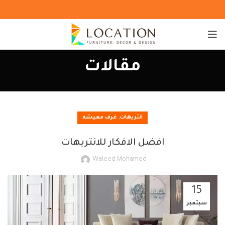
مقالات
,
انتريهات
غرف معيشه
افضل الافكار للانتريهات
Waleed Mohamed
15
سبتمبر