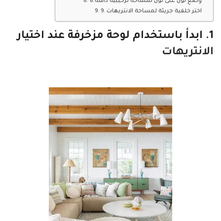
8.وضع لون على لون لمساحة ترحيبية دافئة
9. اختر خلفية جريئة لمساحة الانتريهات
1. ابدأ باستخدام لوحة مزخرفة عند اختيار
الانتريهات