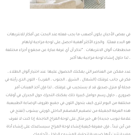
في بعض الأحيان يكون أصعب ما يجب فعله عند البحث عن أفكار للانتريهات
هو البدء فعليًا. والجزء الأكثر أهمية احصل على لوحة مزاجية لإلهام
مخططات ألوان الانتريهات . “تذكر أن أي غرفة عبارة عن مجموع أجزاء مختلفة
، لذا حاول إنشاء لوحة مزاجية بها أكبر
عدد ممكن من العناصر التي يمكنك الحصول عليها. عند اختيار ألوان الطلاء ،
فكر في جانب غرفتك (الشمال ، الشرق ، الجنوب ، الغرب) – اللون الذي رأيته في
مجلة أو منزل صديق قد لا يستجيب في غرفتك ، لذا فإن أخذ العينات أمر
ضروري ، حاول رسم حوامل كبيرة ذلك يمكنك التحرك حول الجدران في أوقات
مختلفة من اليوم لترى كيف يتحول اللون في جميع ظروف الإضاءة الطبيعية.
هذه الغرفة الجميلة من تصميم المصمم الداخلي كورتني بيشوب (تفتح في
علامة تبويب جديدة) هي خير مثال على لوحة المزاج الناجحة. إذا كنت لا تعرف
من أين تبدأ ، فإن معرفة كيفية إنشاء لوحة المزاج سيساعدك على إنشاء أداة
مفيدة تثبت أنها ضرورية لتحقيق المشروع الداخلي لأحلامك.