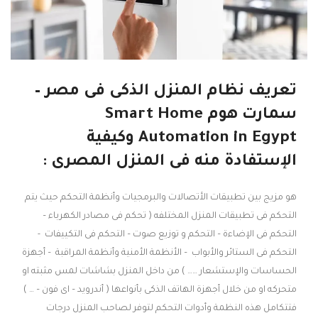
تعريف نظام المنزل الذكى فى مصر –
سمارت هوم Smart Home
Automation in Egypt وكيفية
الإستفادة منه فى المنزل المصرى :
هو مزيج بين تطبيقات الأتصالات والبرمجيات وأنظمة التحكم حيث يتم
التحكم فى تطبيقات المنزل المختلفه ( تحكم فى مصادر الكهرباء –
التحكم فى الإضاءة – التحكم و توزيع صوت – التحكم فى التكييفات -
التحكم فى الستائر والأبواب – الأنظمة الأمنية وأنظمة المراقبة – أجهزة
الحساسات والإستشعار …… ) من داخل المنزل بشاشات لمس مثبته او
متحركه او من خلال أجهزة الهاتف الذكى بأنواعها ( أندرويد – اى فون – … )
فتتكامل هذه النظمة وأدوات التحكم لتوفر لصاحب المنزل درجات