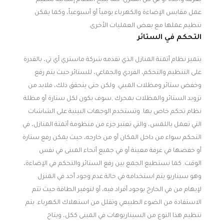
بغرفة واحدة أو في كل المنزل. كما يتيح النظام إمكانية تنظيم
عمل مقابس الإضاءة والكهرباء يومياً أو أسبوعياً، وكما يمكن
تنظيم عملها مع بعض العمليات الأخرى.
التحكم في الستائر
يتميز نظام أتمتة المنازل الذي تقدمه شركة ماستري آي تي، بالقدرة
على التنظيم والتحكم، الفردي والجماعي، للستائر حيث يتم رفع
وخفض ستائر ومظلات المبني. ولكن حتى يتحقق ذلك، فلابد من
تزويد الستائر والمظلات بمحرك ,سوف يكون لكل ستارة أو مظلة
نظام تحكم خاص بها. وتستخدم الوجهات البينية على الشاشات
التي تعمل باللمس، والتي تعتبر جزء من منظومة أتمتة المنازل، في
التحكم سواء من داخل المكان أو من خارجه، حيث يمكن رفع ستارة
أو خفضها في غرفة معينة أو في جميع أنحاء المبنى في نفس
الوقت. كما نستطيع الجمع بين رفع الستائر والتحكم في الإضاءة،
وهو سيناريو يتم استخدامه في حالة عدم وجود أحد في المنزل
لإيهام من في الخارج بوجود أفراد فيه، أو لتوفير الطاقة حيث تتم
الاستفادة من الضوء الطبيعي وتقلل من استهلاك الكهرباء. يتم
تنظيم هذا النوع من السيناريوهات في المبنى ككل، ويتاح