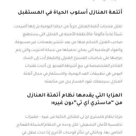
أتتمة المنازل أسلوب الحياة في المستقبل
تمثل منتجات أتمتة المنازل جزءاً من حياتنا اليومية بل إنها أصبحت
شيئاً عادياً مألوفاً؛ فالأنظمة الأمنية في المنازل التي يستطيع
صاحب المنزل التحكم فيها عن بعد تنتشر بمعدلات غير مسبوقة،
والمواد الإعلامية التي يمكن تحميلها من شبكة الانترنت والتي يتم
عرضها على شاشات المسرح المنزلي والتليفاز أدت إلى كساد
المتاجر المتخصصة في بيع أشرطة الفيديو. إن أحدث تقنيات
اليومي هي تطبيقات الغد اليومية، والاستثمار في مجال أتمتة
المنازل سيجعلك تقود المسار بدل من متابعته.
المزايا التي يقدمها نظام أتمتة المنازل
من
“ماستري آي تي”
دون غيره:
مزايا نظام ماسترى اى تى للمنازل الذكية عن غيره – مميزات
تنافسية الأمان التشغيلي: لكل وحدة في النظام/الشبكة المعالج
الخاص بها، وبالتالي لن تتأثر الوحدات الأخرى إذا حدث عطل في