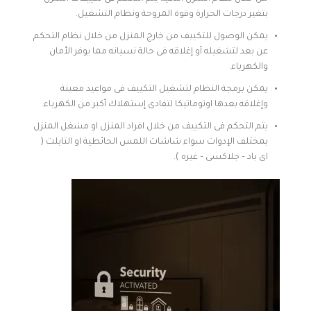
بتغير درجات الحرارة وقوة المروحة ونظام التشغيل.
يمكن الوصول للتكييف من خارج المنزل من خلال نظام التحكم
عن بعد لتشغيله أو إغلاقه فى حالة نسيانه مما يوفر الأمان
والكهرباء.
يمكن برمجة النظام لتشغيل التكييف فى مواعيد معينة
وإغلاقه بعدها اوتوماتيكا لتفادى إستهلاك أكبر من الكهرباء.
يتم التحكم فى التكييف من خلال افراد المنزل او مشغل المنزل
بمختلف الإدوات سواء شاشات اللمس الحائطية او التابلت (
اى باد – جلاكسى – غيره ).