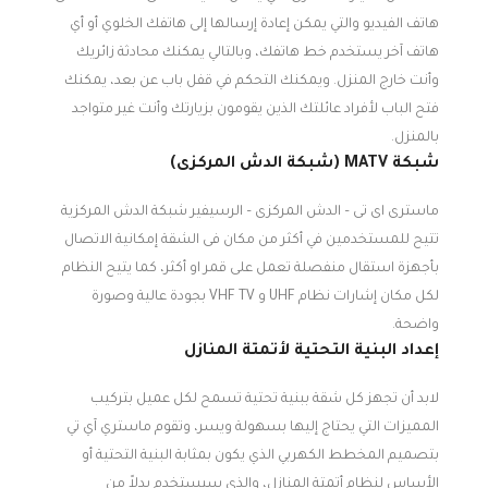
هاتف الفيديو والتي يمكن إعادة إرسالها إلى هاتفك الخلوي أو أي
هاتف آخر يستخدم خط هاتفك، وبالتالي يمكنك محادثة زائريك
وأنت خارج المنزل. ويمكنك التحكم في قفل باب عن بعد، يمكنك
فتح الباب لأفراد عائلتك الذين يقومون بزيارتك وأنت غير متواجد
بالمنزل.
شبكة MATV (شبكة الدش المركزى)
ماسترى اى تى – الدش المركزى – الرسيفير شبكة الدش المركزية
تتيح للمستخدمين في أكثر من مكان فى الشقة إمكانية الاتصال
بأجهزة استقال منفصلة تعمل على قمر او أكثر، كما يتيح النظام
لكل مكان إشارات نظام UHF و VHF TV بجودة عالية وصورة
واضحة.
إعداد البنية التحتية لأتمتة المنازل
لابد أن تجهز كل شقة ببنية تحتية تسمح لكل عميل بتركيب
المميزات التي يحتاج إليها بسهولة ويسر، وتقوم ماستري آي تي
بتصميم المخطط الكهربي الذي يكون بمثابة البنية التحتية أو
الأساس لنظام أتمتة المنازل، والذي سيستخدم بدلاً من