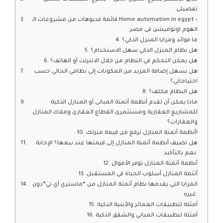
تفصيلى
قائمة فديوهات من مشروعات الـ Home automation in egypt –
الهوم اوتوميشن فى مصر
ما فوائد ومزايا المنزل الذكي؟
هل نظام المنزل الذكي سهل الاستخدام؟
هل يمكن التحكم في النظام من خلال الانترنت أو الهاتف؟
هل يسهل إضافة المزيد من المكونات إلى نظامي الحالي حسب
احتياجاتي؟
هل النظام مكلف؟
ماذا يمكن أن تقدم أنظمة أتمتة المبانى أو المنازل الذكية
للمشاريع العقارية ومستثمرى القطاع العقارى وملاك المنازل
والعقارات؟
أنظمة أتمتة المنازل ترفع من قيمة منزلك!
هل تضيف أنظمة أتمتة المنازل إلى قيمتها عند بيعها؟ الإجابة
نعم بالتأكيد.
أنظمة أتمتة المنازل توفر الأموال
أتتمة المنازل أسلوب الحياة في المستقبل
المزايا التي يقدمها نظام أتمتة المنازل من “ماستري آي تي”دون
غيره:
أمثلة لتطبيقات العمائر والأبنية الذكية
أمثلة لتطبيقات المباني والشقق الذكية