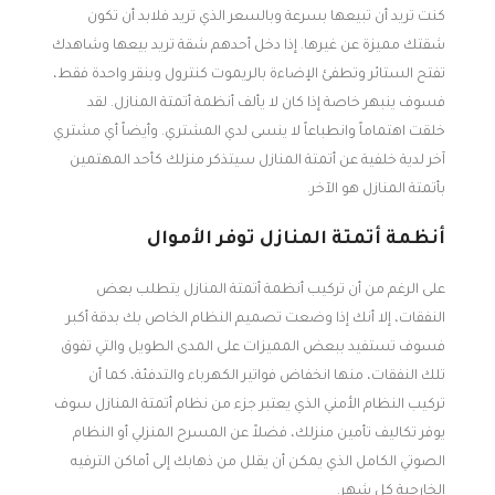
كنت تريد أن تبيعها بسرعة وبالسعر الذي تريد فلابد أن تكون
شقتك مميزة عن غيرها. إذا دخل أحدهم شقة تريد بيعها وشاهدك
تفتح الستائر وتطفئ الإضاءة بالريموت كنترول وبنقر واحدة فقط،
فسوف ينبهر خاصة إذا كان لا يألف أنظمة أتمتة المنازل. لقد
خلقت اهتماماً وانطباعاً لا ينسى لدي المشتري. وأيضاً أي مشتري
آخر لدية خلفية عن أتمتة المنازل سيتذكر منزلك كأحد المهتمين
بأتمتة المنازل هو الآخر.
أنظمة أتمتة المنازل توفر الأموال
على الرغم من أن تركيب أنظمة أتمتة المنازل يتطلب بعض
النفقات، إلا أنك إذا وضعت تصميم النظام الخاص بك بدقة أكبر
فسوف تستفيد ببعض المميزات على المدى الطويل والتي تفوق
تلك النفقات، منها انخفاض فواتير الكهرباء والتدفئة، كما أن
تركيب النظام الأمني الذي يعتبر جزء من نظام أتمتة المنازل سوف
يوفر تكاليف تأمين منزلك، فضلاً عن المسرح المنزلي أو النظام
الصوتي الكامل الذي يمكن أن يقلل من ذهابك إلى أماكن الترفيه
الخارجية كل شهر.