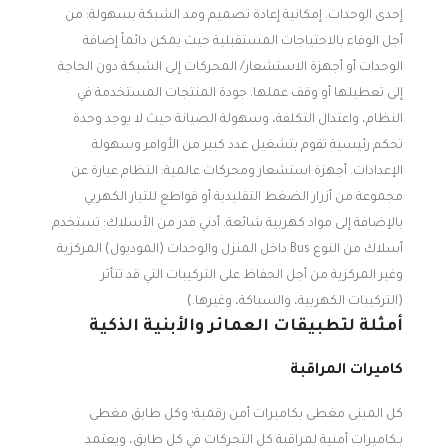
إحدى الوحدات. إمكانية إعادة تصميم ومد الشبكة بسهولة: من
أجل الوفاء بالاحتياجات المستقبلية حيث يمكن دائماً إضافة
الوحدات أو أجهزة الاستشعار/ المحركات إلى الشبكة دون الحاجة
إلى تعطيلها أو وقف عملها. جودة المنتجات المستخدمة في
النظام، واعتدال التكلفة، وسهولة الصيانة حيث لا يوجد وحدة
تحكم رئيسية تقوم بتشغيل عدد كبير من الأوامر وسهولة
الإعدادات. أجهزة استشعار ومحركات عالمية: النظام عبارة عن
مجموعة من أزرار الضغط التقليدية أو قواطع للتيار الكهربي
بالإضافة إلى مواد كهربية شائعة. أدني قدر من الأسلاك: تستخدم
أسلاك من النوع Bus داخل المنزل والوحدات (الموديول) المركزية
وغير المركزية من أجل الحفاظ على التركيبات التي قد تتأثر
(التركيبات الكهربية، والسباكة، وغيرها.)
أمثلة لتطبيقات العمائر والأبنية الذكية
كاميرات المراقبة
كل المبنى مغطى بكاميرات أمن رقمية؛ وكل طابق مغطى
بـكاميرات أمنية لمراقبة كل التحركات في كل طابق، ويعتمد