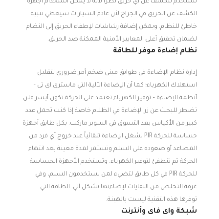
تستخدم للكشف عن أي حريق نظراً لأنه لا يمكن استخدام أجهزة
الكشف عن الحريق في الجراج لأن عادم السيارات سيعطي تنبيه
خاطئ للنظام. ويمكن إضافة رشاشات لإطفاء الحريق إلى النظام
لضمان تحقيق أعلى المعايير الأمنية الممكنة ضد الحريق.
نظام إضاءة موفر للطاقة
إدارة نظام الإضاءة في طوابق مبنى ضخم أمر ضروري لتقليل
استهلاك الكهرباء؛ كما أن الإضاءة الآلية التي ماسترى اى تى –
أنظمة الإضاءة – توفير الكهرباء تعتمد على الحركة تكون أيسر فلن
تضطر للبحث عن زر الإضاءة في الظلام خاصة إذا كنت تحمل عدد
كبير من الأكياس بعد التسوق في السوبر ماركت. بكل طابق أجهزة
حساسة للحركة PIR تشغل الإضاءة تلقائياً عند خروج أي فرد من
المصاعد أو صعوده على السلم وتستمر لمدة معينة بعد انتهاء
الحركة ثم تنطفئ لتوفير الكهرباء. وتستخدم الأجهزة الحساسة
للحركة PIR في كل طابق لتضيء لمن يستخدمون السلم، وفي
غرفة التخلص من النفايات لإضاءتها بشكل آلي. الطاقة التي
توفرها هذه التقنية ليست بالهينة.
شبكة واى فاى وأنترنت