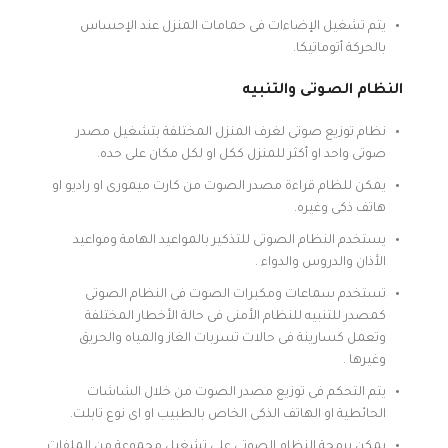
يتم تشغيل الإضاءات فى حمامات المنزل عند الإحساس
بالحركة أتوماتيكا.
النظام الصوتى والتنبيه
نظام توزيع صوتى لغرف المنزل المختلفة بتشغيل مصدر
صوتى واحد او أكثر للمنزل ككل او لكل مكان على حده.
يمكن للظام قراءة مصدر الصوت من كارت ميمورى او راديو او
هاتف ذكى وغيره.
يستخدم النظام الصوتى للتذكير بالمواعيد الهامة ومواعيد
الأذان والدروس والدواء .
تستخدم سماعات ومكبرات الصوت فى النظام الصوتى
كمصدر للتنبيه للنظام الأمنى فى حالة الأخطار المختلفة
وتعمل كسارينة فى حالات تسربات الغاز والمياه والحريق
وغيرها .
يتم التحكم فى توزيع مصدر الصوت من خلال الشاشات
الحائطية او الهاتف الذكى الخاص بالطبيب او اى نوع تابلت.
يمكن برمجة النظام الصوتى على تشغيل مجموعة من الملفات