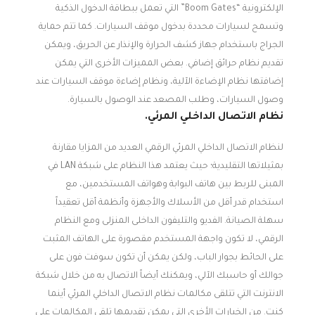
الإلكترونية “Boom Gates” التي تعمل ببطاقة الدخول الذكية
وتسمح لسيارات محددة بدخول موقف السيارات. كما تتم حماية
الجراج باستخدام جهاز كشف الحرارة والإنذار عن الحريق، ويمكن
تقديم نظام حرائق إضافي. بعض المميزات الأخرى التي يمكن
إضافتها نظام الإضاءة الآلية، ونظام إضاءة موقف السيارات عند
وصول السيارات، وطلب المصعد عند الوصول بالسيارة.
نظام الاتصال الداخلي المرئي.
لنظام الاتصال الداخلي المرئي الرقمي العديد من المزايا مقارنة
بمثيلاتها التقليدية؛ حيث يعتمد هذا النظام على شبكة LAN في
المبنى للربط بين هاتف البوابة وهواتف المستخدمين، مع
استخدام قدر أقل من الأسلاك والأجهزة وأنظمة أقل تعقيداً
سهلة الصيانة. الفديو والتليفون الداخلى المنزلى ومع النظام
الرقمي، لا تكون واجهة المستخدم مقصورة على الهاتف المثبت
على الحائط بجوار الباب، ولكن يمكن أن تكون سوفت فون على
جوالك أو حاسبك الآلي، ويمكنك أيضاً الاتصال به من خلال شبكة
الانترنت التي تتلقى مكالمات نظام الاتصال الداخلي المرئي أينما
كنت. من الخيارات الأخرى التي يمكن تقديمها تلقى المكالمات على