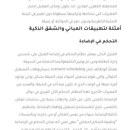
المخطط الكهربي العادي. لذا، يكون بإمكان العميل اختيار
المميزات التي يحتاجها وتركيبها بسهولة دون تغيير في البينة
التحتية الكهربية وبدون حفر في الحوائط أو غيرها.
أمثلة لتطبيقات المباني والشقق الذكية
التحكم في الإضاءة
المنزل الذكى يعمل نظام التحكم في إضاءة المنزل على تحسين
إدارة الطاقة ومن ثم توفير التكلفةوأيضا الحماية من السرقة.
فمثلاً الوظائف مثل scenario scheduling سيناريوهات التشغيل
التلقائى والتي تقوم تشغيل أضواء غرف الشقة بشكل يوحي بوجود
أفراد فيها في الوقت الذي لا يكون فيه أحد في الشقة- والعديد من
المميزات الأخرى لهذا النظام. التحكم الآلي الفردي في دوائر
الإضاءة بالمبنى كلل، من خلال واجهات بينية على شاشات تعمل
باللمس، تتيح للمستخدم تشغيل وإطفاء الإضاءة، وتنظيم
كثافة الإضاءة سواء من نفس المكان أو من خارجه. وبالنسبة لـ
“وظيفة التحكم الجماعي” فهي تعني أنه يمكن التحكم في الإضاءة