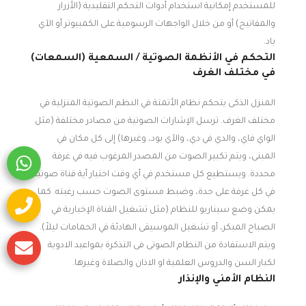
للمستخدم إمكانية استخدام أدوات التحكم التقليدية (الأزرار
والمفاتيح) أو من خلال الواجهات الرسومية على الكمبيوتر أو الآي
باد.
التحكم في الأنظمة الصوتية / السمعية (السمعات)
في مختلف الغرف
المنزل الذكى يتحكم نظام الأتمتة في النظم الصوتية المنزلية في
مختلف الغرف. ترسل الإشارات الصوتية من مصادر مختلفة (مثل
الواي فاي، والدي في دي، والآي بود، وغيرها) إلى كل مكان في
المبنى، ويتم تكبير الصوت من المصدر المرغوب فيه في غرفة
محددة. ويستطيع كل مستخدم في أي وقت اختيار أية قناة صوتية
في كل غرفة على حدة، وضبط مستوى الصوت حسب رغبته. كما
يمكن وضع سيناريو للنظام (مثل تشغيل القناة الإخبارية في
الصباح المبكر، أو تشغيل الموسيقى الهادئة في الحمامات ليلاً).
ويتم الاستفادة من النظام الصوتى فى التذكرة بمواعيد الادوية
لكبار السن والدروس العلمية او الاذان والصلاة وغيرها.
النظام الأمني والإنذار