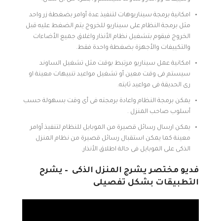
امكانية برمجة سيناريوهات لتنفيذ عدة أوامر بضغطة زر واحد
مثل برمجة النظام على سيناريو للخروج يتم الضغط عليه قبل
الخروج فيقوم بتشغيل نظام الأنذار واغلاق جميع الأضاءات
والتكييفات والأجهزة بضغطة واحدة فقط.
امكانية عمل سيناريو مرتبط بوقت مثل تشغيل الساوند
سيستم فى وقت معين أو تشغيل مواعيد تنبيهات معينة او
رى الحديقة فى مواعيد ثابته.
يمكن برمجة النظام واعادة برمجته فى أى وقت بسهولة حسب
أسلوب صاحب المنزل .
يمكن ارسال رسائل قصيرة من الموبايل للنظام لتنفيذ أوامر
معينة كما يمكن استقبال رسائل قصيرة من نظام المنزل
الذكى على الموبايل فى حالة اطلاق الأنذار.
فديو مختصر يشرج المنزل الذكى – يشرح
التطبيقات بشكل تفصيلى