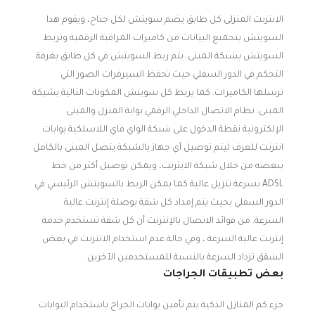
الانترنت المنزلى كل طابق يضم سويتش لكل جناح، ويقوم هذا
السويتش بتجميع البيانات من كاميرات المراقبة الرقمية وتربط
السويتش بشبكة المبنى. يتم ربط السويتش في كل طابق بغرفة
التحكم في الدور السفلي حيث تحفظ السيرفرات الصور التي
ترسلها الكاميرات. كما يربط كل سويتش المكونات التالية بشبكة
المبنى: نظام الاتصال الداخلي الرقمي بوابة المنزل والمبنى
الإلكترونية نقطة الدخول على شبكة الواي فاي اللاسلكية بوابات
انترنت للغرف ليتم توصيل أي جهاز بالشبكة يتصل المبنى بالكامل
ببعضه من خلال شبكة الايثرنت، ويمكن توصيل أكثر من خط
ADSL بسرعة تنزيل عالية كما يمكن الربط بالسويتش الرئيسي في
الدور السفلي بحيث يتم إمداد كل شقة بوصلة إنترنت عالية
السرعة. من فوائد الاتصال بالإنترنت أن كل شقة تستخدم خدمة
إنترنت عالية السرعة ، وفي حالة عدم استخدام الانترنت في بعض
الشقق تزداد السرعة بالنسبة للمستخدمين الآخرين.
بعض تطبيقات الجراجات
جزء كم المنازل الذكية يتم تأمين بوابات الجراح باستخدام البوابات