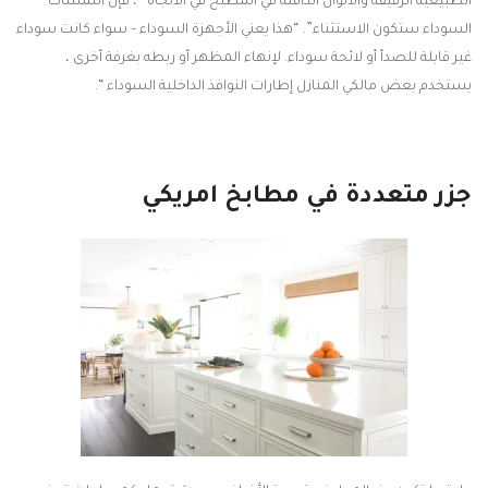
الطبيعية الرقيقة والألوان الدافئة في المطبخ في الاتجاه ، فإن اللمسات
السوداء ستكون الاستثناء”. “هذا يعني الأجهزة السوداء – سواء كانت سوداء
غير قابلة للصدأ أو لائحة سوداء. لإنهاء المظهر أو ربطه بغرفة أخرى ،
يستخدم بعض مالكي المنازل إطارات النوافذ الداخلية السوداء “.
جزر متعددة في مطابخ امريكي