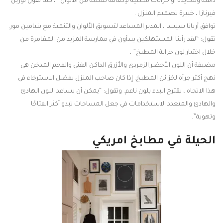
دافئة ومحايدة أو خزانات مطلية لإضافة لمسة من الألوان “، كما تقول لوريل
فيرنازا ، خبيرة تصميم المنزل .
توافق أريانا سيسا ، المدير المساعد لتسويق الألوان والتنمية مع بنيامين مور.
تقول: “لقد رأينا المستهلكين يبدأون في ممارسة المزيد من المغامرة من
خلال اختيار لون خزانة المطبخ” ،
مضيفة أن اللون الأخضر الزمردي والأزرق الداكن الغني والفحم المدخن هي
نهج أكثر جرأة لخزائن المطبخ. إذا كان صاحب المنزل يفضل الاسترخاء في
هذا الاتجاه ، يقترح البدء بلون ناعم. وتقول: “يمكن أن يساعد اللون الهادئ
والهادئ والمتعدد الاستخدامات في جعل المساحات تبدو أكثر انفتاحًا
وتهوية”.
الحيلة في مطابخ امريكي