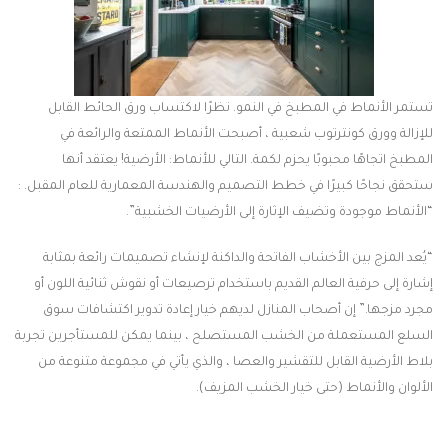
تستمر الأنماط في المطبخ في النمو. نظرًا لاكتساب ورق الحائط القابل
للإزالة وورق كونترتوب شعبية ، أصبحت الأنماط الممتعة والرائعة في
المطبخ اتجاهًا محبوبًا يحزم لكمة. التالي للأنماط: الأرضية! يعتقد أنها
ستحقق نجاحًا كبيرًا في خطط التصميم والهندسة المعمارية للعام المقبل. :
“الأنماط موجودة وتضيف الإثارة إلى الأرضيات الخشبية”.
“يُعد المزج بين الأخشاب الفاتحة والداكنة لإنشاء تصميمات رائعة بمثابة
إشارة إلى حرفية العالم القديم باستخدام ترصيعات أو نقوش ثنائية اللون أو
مجرد مزجها.” إن أصحاب المنازل لديهم خيار إعادة تدوير اكتشافات سوق
السلع المستعملة من الخشب المستصلح ، بينما يمكن للمستأجرين تجربة
بلاط الأرضية القابل للتقشير والعصا ، والذي يأتي في مجموعة متنوعة من
الألوان والأنماط (حتى خيار الخشب المزيف).