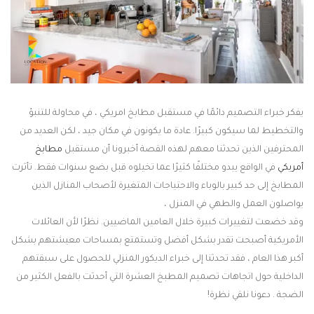
يفكر خبراء التصميم دائمًا في مستقبل مطابخ امريكي ، في محاولة للتنبؤ
والتخطيط لما سيكون كبيرًا. عادة ما يكونون في مكان جيد ، لكن العديد من
المحترفين الذين تحدثنا معهم لهذه القصة أخبرونا أن مستقبل
مطابخ
أمريكي
في الواقع يبدو مختلفًا كثيرًا عما تخيلوه قبل بضع سنوات فقط. تأثرت
المطابخ إلى حد كبير بالوباء والاحتياجات المتغيرة لأصحاب المنازل الذين
يواصلون العمل والطهي في المنزل ،
وقد خضعت لتغييرات كبيرة خلال العامين الماضيين. نظرًا لأن العائلات
الأمريكية أصبحت تقدر بشكل أفضل وتستمتع بمساحات معيشتهم بشكل
أكبر هذا العام ، فقد تحدثنا إلى خبراء الديكور المنزلي للحصول على سبقتهم
الداخلية حول اتجاهات تصميم المطبخ العشرة التي أحدثت بالفعل الكثير من
الضجة . دعونا نلقي نظرة!