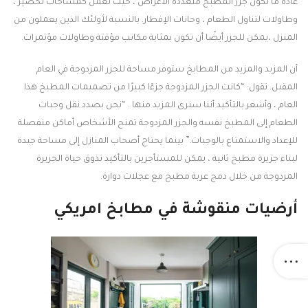
عادة ما تكون جزر المطبخ متعددة الأغراض ، حيث تعمل كمساحات تحضير ،
وطاولات لتناول الطعام ، وحانات الإفطار. بالنسبة لأولئك الذين يعملون من
المنزل ،يمكن للجزر أيضًا أن تكون بمثابة مكاتب مؤقتة وطاولات مؤتمرات.
أن المزيد والمزيد من المطابخ ستوفر مساحة للجزر المزدوجة في العام
المقبل. تقول: “كانت الجزر المزدوجة جزءًا كبيرًا من تصميمات المطبخ هذا
العام ، وأشعر بالتأكيد أننا سنرى المزيد منها . “نحن بصدد نقل وجبات
الطعام إلى المطبخ نفسه والجزر المزدوجة تمنح الأشخاص أماكن منفصلة
للإعداد والاستمتاع بالوجبات.” بينما يحتاج أصحاب المنازل إلى مساحة جيدة
لبناء جزيرة مطبخ ثانية ، يمكن للمستأجرين بالتأكيد تذوق حياة الجزيرة
المزدوجة من خلال دمج عربة مطبخ مع عجلات دوارة.
أرضيات منقوشة في مطابخ امريكي