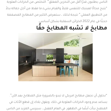
الناس يطلبون قدرًا أقل من التخزين المغلق”. التخلص من الخزانات العلوية
“يتيح مجالًا لعينيك للتنفس قليلاً والقيام بشيء ما فقط من أجل جماله بدلاً
من التطبيق العملي.” نتيجة لذلك ، ستعرض الكثير من المطابخ المصممة
حديثًا في عام 2022 الخزائن السفلية بشكل أساسي.
مطابخ لا تشبه المطابخ حقًا
“نحاول أن نجعل مطابخ امريكي لا تبدو بالضرورة مثل المطابخ بعد الآن”.
يساعد عدم وجود الخزانات العلوية في ذلك. ويقول بلاك إن قطع الأثاث في
المطبخ بدأت أيضًا في الظهور. في العام المقبل ، سيرسي المزيد من الناس