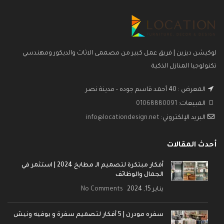
لوكيشن ديزين | فريق عمل كبير من مصممى الاثاث والديكور ومهندسي
تكنولوجيا المنازل الذكية
المعرض : 40 أحمد قاسم جوده - مدينة نصر
المبيعات:
01068880091
البريد الإلكتروني:
info@locationdesign.net
أحدث المقالات
أفكار مبتكرة لتصميم الـ مطابخ 2024 | استثمر في
الجمال والوظائف
يناير 15, 2024
No Comments
سفره مودرن | 5 أفكار لتصميم سفرة و بوفيه ونيش