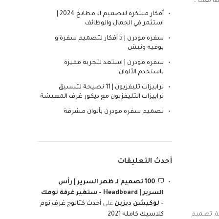
 بعيدًا ،
أفكار مبتكرة لتصميم الـ مطابخ 2024 |
استثمر في الجمال والوظائف
سفره مودرن | 5 أفكار لتصميم سفرة و
بوفيه ونيش
سفره مودرن | استعد لتجربة مميزة
باستخدم الألوان
ترابيزات تليفزيون | 11 نصيحة لتنسيق
ترابيزات التليفزيون مع ديكور غرف المعيشة
تصميم سفره مودرن بألوان مشرقة
أحدث التعليقات
100 تصميم لـ ظهر السرير | رأس
السرير | Headboard - ستغير غرفة نومك
- لوكيشن ديزين
على
أحدث كتالوج غرف نوم
كلاسيك كامله 2021
ثر طبيعية. تصميم