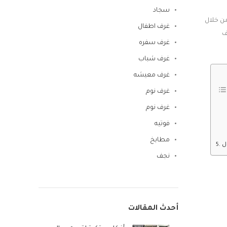
سجاد
من خلال
غرف اطفال
ف
غرف سفره
غرف شباب
غرف معيشه
غرف نوم
غرف نوم
فوتيه
مطابخ
نجف
أحدث المقالات