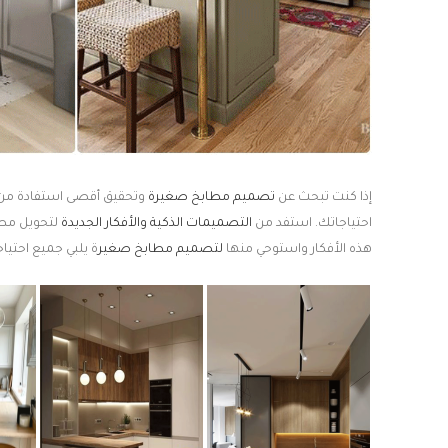
إذا كنت تبحث عن
تصميم مطابخ صغيرة
وتحقيق أقصى استفادة من المساح
احتياجاتك. استفد من
التصميمات الذكية والأفكار الجديدة
لتحويل مطب
هذه الأفكار واستوحي منها
لتصميم مطابخ صغير
ة يلبي جميع احتي