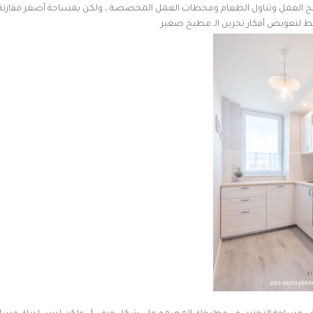
ين ومساحة سطح العمل وتناول الطعام ومحطات العمل المخصصة ، ولكن بمساحة أصغر مقارنة
ط لتعويض أفكار تخزين الـ مطبخ صغير .