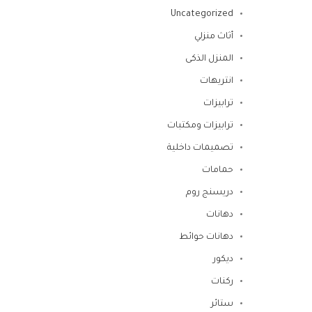
Uncategorized
أثاث منزلي
المنزل الذكى
انتريهات
ترابيزات
ترابيزات ومكتبات
تصميمات داخلية
حمامات
دريسنج روم
دهانات
دهانات حوائط
ديكور
ركنات
ستائر