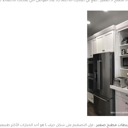
ـ مطبخ الـ صغير ، ضع في اعتبارك أنه كلما زاد عدد الفوضى التي يمكنك الاحتفاظ بها
يطات مطبخ صغير
، فإن التصميم على شكل حرف L هو أحد الخيارات الأك