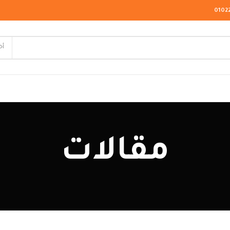
0102
أخ
لاسيك
مقالات
ودرن
يو كلاسيك