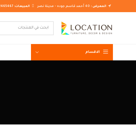
المعرض :
40 أحمد قاسم جوده - مدينة نصر
المبيعات:
2465467
الاقسام
غرف نوم ك
غرف نوم م
غرف نوم ن